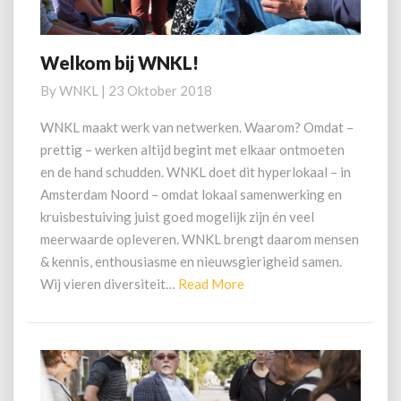
Welkom bij WNKL!
Welkom
bij
By
WNKL
|
23 Oktober 2018
WNKL!
WNKL maakt werk van netwerken. Waarom? Omdat –
prettig – werken altijd begint met elkaar ontmoeten
en de hand schudden. WNKL doet dit hyperlokaal – in
Amsterdam Noord – omdat lokaal samenwerking en
kruisbestuiving juist goed mogelijk zijn én veel
meerwaarde opleveren. WNKL brengt daarom mensen
& kennis, enthousiasme en nieuwsgierigheid samen.
Read
Wij vieren diversiteit…
Read More
More