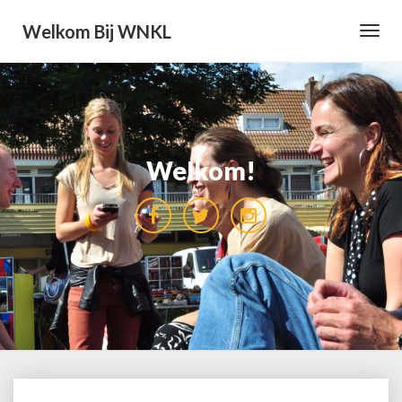
Welkom Bij WNKL
Toggl
Navig
Welkom!