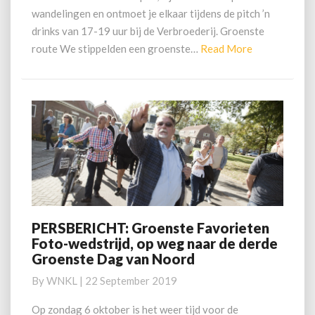
wandelingen en ontmoet je elkaar tijdens de pitch ’n
drinks van 17-19 uur bij de Verbroederij. Groenste
Read
route We stippelden een groenste…
Read More
More
PERSBERICHT: Groenste Favorieten
PERSBERICHT:
Foto-wedstrijd, op weg naar de derde
Groenste
Groenste Dag van Noord
Favorieten
Foto-
By
WNKL
|
22 September 2019
wedstrijd,
op
Op zondag 6 oktober is het weer tijd voor de