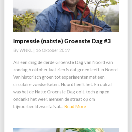
Impressie (natste) Groenste Dag #3
Impressie
(natste)
By
WNKL
|
16 Oktober 2019
Groenste
Dag
Als een ding de derde Groenste Dag van Noord van
#3
zondag 6 oktober laat zien is dat groen leeft in Noord.
Van historisch groen tot experimenten met een
circulaire voedselketen: Noord heeft het. En ook al
was het de Natte Groenste Dag ooit, toch gingen,
ondanks het weer, mensen de straat op om
Read
bijvoorbeeld zwerfafval…
Read More
More