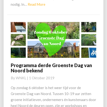
Read
nodig. In…
Read More
More
Programma derde Groenste Dag van
Programma
Noord bekend
derde
Groenste
By
WNKL
|
1 Oktober 2019
Dag
van
Op zondag 6 oktober is het weer tijd voor de
Noord
Groenste Dag van Noord. Tussen 10-19 uur zetten
bekend
groene initiatieven, ondernemers én kunstenaars door
heel Noord de deuren open, zijn er workshops en