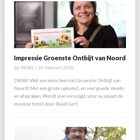
Impressie Groenste Ontbijt van Noord
Impressie
Groenste
By
WNKL
|
10 Februari 2020
Ontbijt
van
DANK! Wat een mooi (eerste) Groenste Ontbijt van
Noord
Noord! Met een grote opkomst, en veel goede ideeën
en afspraken. Wordt snel vervolgd, voor nu alvast de
mooiste foto’s door Ruud Gort.