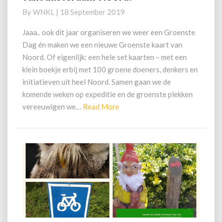
in
By
WNKL
|
18 September 2019
Noord?
Doe
Jaaa.. ook dit jaar organiseren we weer een Groenste
mee
Dag én maken we een nieuwe Groenste kaart van
aan
Noord. Of eigenlijk: een hele set kaarten – met een
de
klein boekje erbij met 100 groene doeners, denkers en
groenste
initiatieven uit heel Noord. Samen gaan we de
fotowedstrijd
van
komende weken op expeditie en de groenste plekken
Amsterdam-
Read
vereeuwigen we…
Read More
Noord!
More