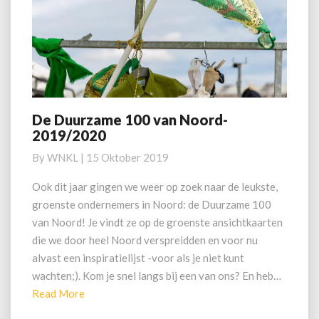
De Duurzame 100 van Noord-
De
2019/2020
Duurzame
100
By
WNKL
|
15 Oktober 2019
van
Noord-
Ook dit jaar gingen we weer op zoek naar de leukste,
2019/2020
groenste ondernemers in Noord: de Duurzame 100
van Noord! Je vindt ze op de groenste ansichtkaarten
die we door heel Noord verspreidden en voor nu
alvast een inspiratielijst -voor als je niet kunt
wachten;). Kom je snel langs bij een van ons? En heb…
Read
Read More
More