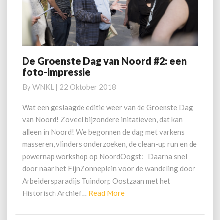
De Groenste Dag van Noord #2: een
De
foto-impressie
Groenste
Dag
By
WNKL
|
22 Oktober 2018
van
Noord
Wat een geslaagde editie weer van de Groenste Dag
#2:
van Noord! Zoveel bijzondere initatieven, dat kan
een
alleen in Noord! We begonnen de dag met varkens
foto-
masseren, vlinders onderzoeken, de clean-up run en de
impressie
powernap workshop op NoordOogst: Daarna snel
door naar het FijnZonneplein voor de wandeling door
Arbeidersparadijs Tuindorp Oostzaan met het
Read
Historisch Archief…
Read More
More
Posts