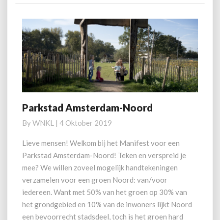
Parkstad Amsterdam-Noord
Parkstad
Amsterdam-
By
WNKL
|
4 Oktober 2019
Noord
Lieve mensen! Welkom bij het Manifest voor een
Parkstad Amsterdam-Noord! Teken en verspreid je
mee? We willen zoveel mogelijk handtekeningen
verzamelen voor een groen Noord: van/voor
iedereen. Want met 50% van het groen op 30% van
het grondgebied en 10% van de inwoners lijkt Noord
een bevoorrecht stadsdeel, toch is het groen hard