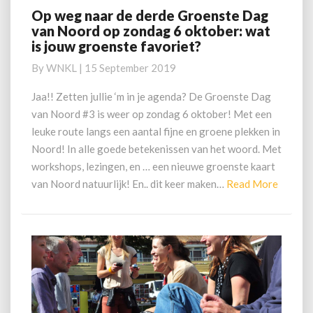
Op weg naar de derde Groenste Dag
Op
van Noord op zondag 6 oktober: wat
weg
is jouw groenste favoriet?
naar
de
By
WNKL
|
15 September 2019
derde
Groenste
Jaa!! Zetten jullie ‘m in je agenda? De Groenste Dag
Dag
van Noord #3 is weer op zondag 6 oktober! Met een
van
leuke route langs een aantal fijne en groene plekken in
Noord
Noord! In alle goede betekenissen van het woord. Met
op
workshops, lezingen, en … een nieuwe groenste kaart
zondag
6
Read
van Noord natuurlijk! En.. dit keer maken…
Read More
oktober:
More
wat
is
jouw
groenste
favoriet?