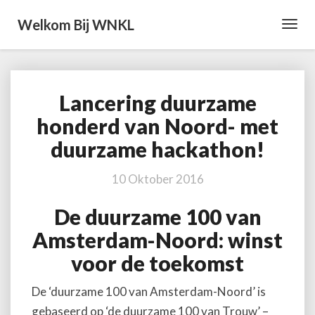
Welkom Bij WNKL
Toggl
Navig
Lancering duurzame
Lancering
duurzame
honderd van Noord- met
honderd
duurzame hackathon!
van
Noord-
met
10 Oktober 2016
duurzame
hackathon!
De duurzame 100 van
Amsterdam-Noord: winst
voor de toekomst
De ‘duurzame 100 van Amsterdam-Noord’ is
gebaseerd op ‘de duurzame 100 van Trouw’ –