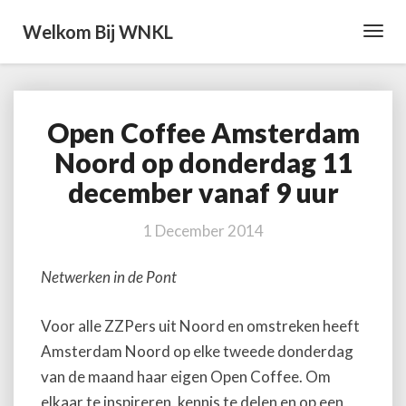
Welkom Bij WNKL
Toggl
Navig
Open Coffee Amsterdam
Open
Coffee
Noord op donderdag 11
Amsterdam
december vanaf 9 uur
Noord
op
donderdag
1 December 2014
11
december
Netwerken in de Pont
vanaf
9
Voor alle ZZPers uit Noord en omstreken heeft
uur
Amsterdam Noord op elke tweede donderdag
van de maand haar eigen Open Coffee. Om
elkaar te inspireren, kennis te delen en op een