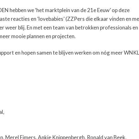
DOEN hebben we ‘het marktplein van de 21e Eeuw’ op deze
te reacties en ‘lovebabies’ (ZZPers die elkaar vinden en m
er weer blij. En met een team van betrokken professionals en
 meer mooie plannen en projecten.
 support en hopen samen te blijven werken om nóg meer WNK
l,
, Merel Eimers, Ankie Knippenbergh, Ronald van Beek.