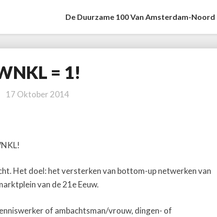
De Duurzame 100 Van Amsterdam-Noord
WNKL = 1!
WNKL
=
1!
17 Oktober 2014
 WNKL!
cht. Het doel: het versterken van bottom-up netwerken van
marktplein van de 21e Eeuw.
, kenniswerker of ambachtsman/vrouw, dingen- of