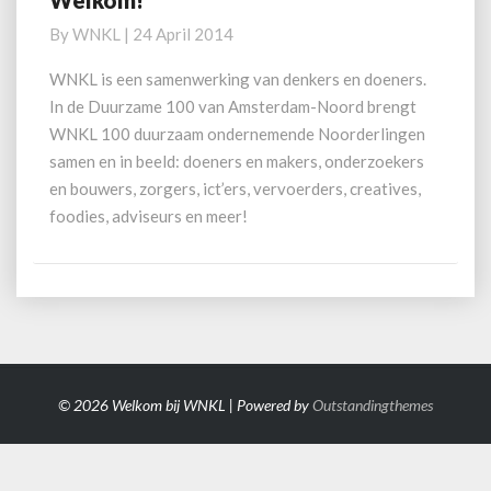
Welkom!
By
WNKL
|
24 April 2014
WNKL is een samenwerking van denkers en doeners.
In de Duurzame 100 van Amsterdam-Noord brengt
WNKL 100 duurzaam ondernemende Noorderlingen
samen en in beeld: doeners en makers, onderzoekers
en bouwers, zorgers, ict’ers, vervoerders, creatives,
foodies, adviseurs en meer!
© 2026 Welkom bij WNKL | Powered by
Outstandingthemes