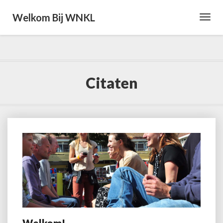
Welkom Bij WNKL
Toggl
Navig
Citaten
Welkom!