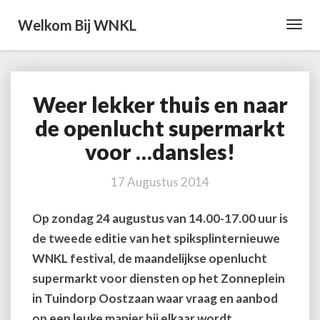
Welkom Bij WNKL
Toggl
Navig
Weer lekker thuis en naar
Weer
lekker
de openlucht supermarkt
thuis
voor …dansles!
en
naar
de
17 Augustus 2014
openlucht
supermarkt
Op zondag 24 augustus van 14.00-17.00 uur is
voor
de tweede editie van het spiksplinternieuwe
…
dansles!
WNKL festival, de maandelijkse openlucht
supermarkt voor diensten op het Zonneplein
in Tuindorp Oostzaan waar vraag en aanbod
op een leuke manier bij elkaar wordt